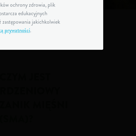
racyjnych.
ków ochrony zdrowia, plik
ostarcza edukacyjnych
ż zastępowania jakichkolwiek
ką prywatności
.
CZYM JEST
RDZENIOWY
ZANIK MIĘŚNI
(SMA)?