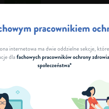
Znajdź
Wybierz 
Słowniczek
Specjalistę
Region
achowym pracownikiem och
ĄT I
SMA U OSÓB
OPIEKA NAD CHORYMI
DOROSŁYCH
Z SMA
ona internetowa ma dwie oddzielne sekcje, które
cje dla
fachowych pracowników ochrony zdrowia 
społeczeństwa*
O