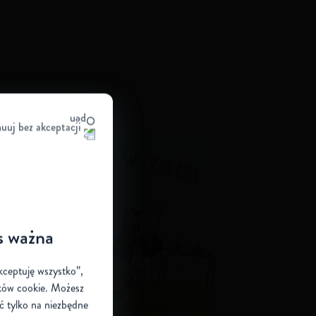
uuj bez akceptacji
s ważna
Akceptuję wszystko”,
ików cookie
. Możesz
ić tylko na niezbędne