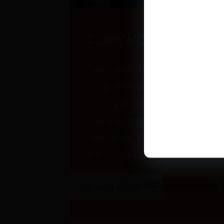
CZERWONE FLAGI
Jeśli twoje dziecko nie
osiągnęło niektórych kamieni
milowych rozwoju ruchowego
mogą występować u niego
„czerwone flagi”, na które
możesz zwrócić uwagę
.
3-5
Więcej informacji