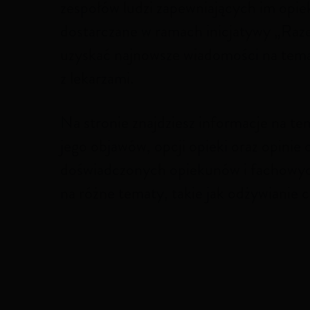
zespołów ludzi zapewniających im opie
dostarczane w ramach inicjatywy „R
uzyskać najnowsze wiadomości na tem
z lekarzami.
Na stronie znajdziesz informacje na te
jego objawów, opcji opieki oraz opinie
doświadczonych opiekunów i fachowy
na różne tematy, takie jak odżywianie c