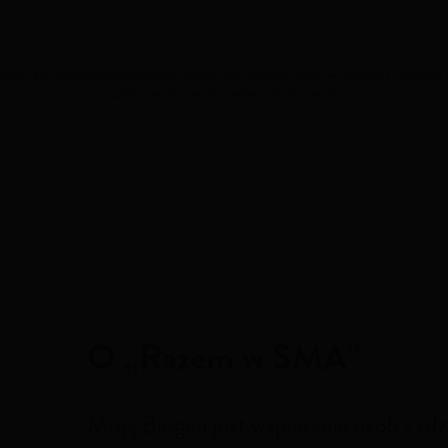
ale są prawdziwymi pacjentami, dlatego też uzyskano właściwą zgodę na używanie zd
Zdjęcia wyłącznie dla celów ilustracyjnych.
O „Razem w SMA”
Misją Biogen jest wspieranie osób z r