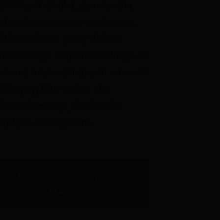
SMA jest rzadką, genetyczną
chorobą nerwowo-mięśniową,
która zaburza pracę układu
nerwowego odpowiedzialnego za
skurcz mięśni zależnych od woli
.
2
Obejrzyj film wideo, aby
dowiedzieć się, jak choroba
wpływa na organizm.
Dowiedz się więcej na
temat SMA