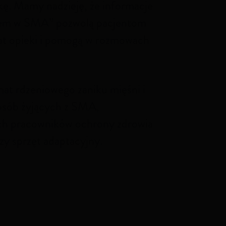
kę. Mamy nadzieję, że informacje
azem w SMA” pozwolą pacjentom
at opieki i pomogą w rozmowach
mat rdzeniowego zaniku mięśni i
 osób żyjących z SMA,
ch pracowników ochrony zdrowia
zy sprzęt adaptacyjny.