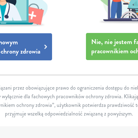
O
Nie, nie jestem 
achowym
Ć
pracownikiem och
chrony zdrowia
ązani przez obowiązujące prawo do ograniczenia dostępu do ni
y wyłącznie dla fachowych pracowników ochrony zdrowia. Klikają
ikiem ochrony zdrowia”, użytkownik potwierdza prawdziwość te
SMA u niemowląt i dzieci
przyjmuje wszelką odpowiedzialność związaną z powyższym.
Osoby przedstawione w tym materiale są prawdziwymi pacje