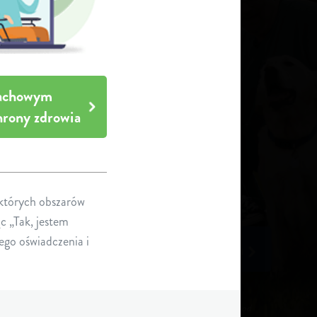
fachowym
rony zdrowia
ektórych obszarów
c „Tak, jestem
go oświadczenia i
SMA u osób dorosłych
ntami, dlatego też uzyskano właściwą zgodę na używanie zdjęć od