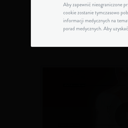
mogą być inne
.
1
Aby zapewnić nieograniczone prz
cookie zostanie tymczasowo pob
informacji medycznych na temat 
porad medycznych. Aby uzyskać w