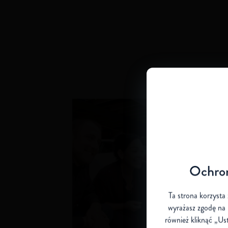
Ochron
Ta strona korzysta 
wyrażasz zgodę na 
również kliknąć „Ust