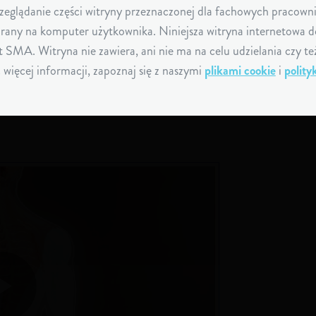
pacjentów oraz ich rodzin. Zdjęcia wyłącznie dla celów ilust
eglądanie części witryny przeznaczonej dla fachowych pracowni
rany na komputer użytkownika. Niniejsza witryna internetowa d
SMA. Witryna nie zawiera, ani nie ma na celu udzielania czy te
ięcej informacji, zapoznaj się z naszymi
plikami cookie
i
polity