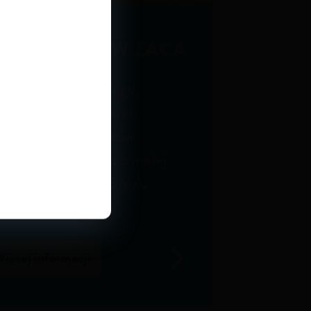
DZIEŃ ZABAW ZACA
oznaj Zaca, Ziggy'ego,
livera, Pinga i innych
zabawnych bohaterów
powieści dla dzieci o małej
ebrze i jej życiu z SMA.
ięcej informacji